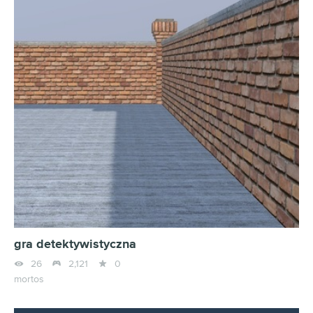
gra detektywistyczna



26
2,121
0
mortos