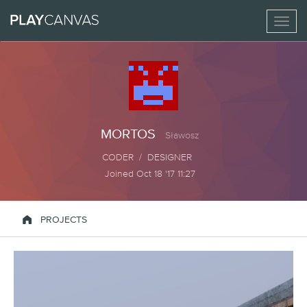
Toggl
naviga
MORTOS
Sławosz
CODER / DESIGNER
Joined Oct 18 '17 11:27

PROJECTS